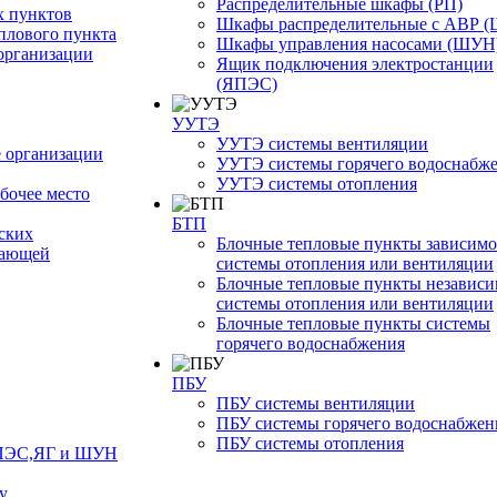
Распределительные шкафы (РП)
 пунктов
Шкафы распределительные с АВР 
плового пункта
Шкафы управления насосами (ШУН
организации
Ящик подключения электростанции
(ЯПЭС)
УУТЭ
УУТЭ системы вентиляции
 организации
УУТЭ системы горячего водоснабж
УУТЭ системы отопления
бочее место
БТП
ских
Блочные тепловые пункты зависим
жающей
системы отопления или вентиляции
Блочные тепловые пункты независ
системы отопления или вентиляции
Блочные тепловые пункты системы
горячего водоснабжения
ПБУ
ПБУ системы вентиляции
ПБУ системы горячего водоснабжен
ПБУ системы отопления
ЯПЭС,ЯГ и ШУН
у