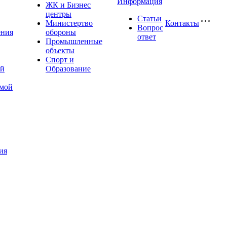
Информация
ЖК и Бизнес
центры
Статьи
Министертво
Контакты
Вопрос
ения
обороны
ответ
Промышленные
объекты
Спорт и
ой
Образование
имой
ия