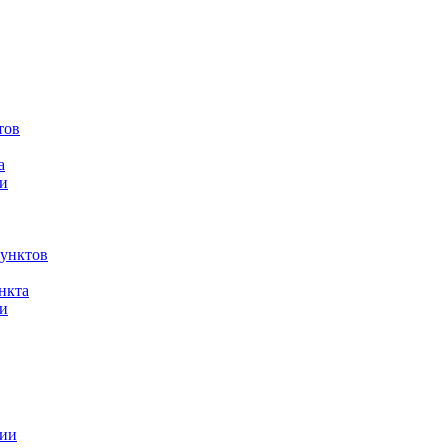
тов
а
и
унктов
нкта
и
ции