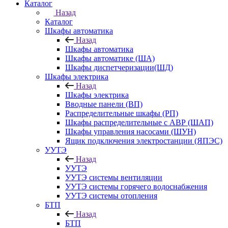
Каталог
Назад
Каталог
Шкафы автоматика
Назад
Шкафы автоматика
Шкафы автоматике (ША)
Шкафы диспетчеризации(ШД)
Шкафы электрика
Назад
Шкафы электрика
Вводные панели (ВП)
Распределительные шкафы (РП)
Шкафы распределительные с АВР (ШАП)
Шкафы управления насосами (ШУН)
Ящик подключения электростанции (ЯПЭС)
УУТЭ
Назад
УУТЭ
УУТЭ системы вентиляции
УУТЭ системы горячего водоснабжения
УУТЭ системы отопления
БТП
Назад
БТП