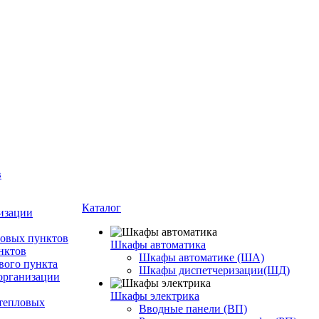
в
Каталог
изации
ловых пунктов
Шкафы автоматика
нктов
Шкафы автоматике (ША)
вого пункта
Шкафы диспетчеризации(ШД)
организации
Шкафы электрика
тепловых
Вводные панели (ВП)