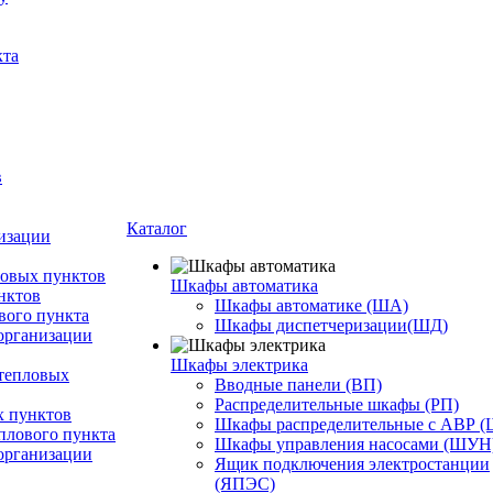
кта
в
Каталог
изации
ловых пунктов
Шкафы автоматика
нктов
Шкафы автоматике (ША)
вого пункта
Шкафы диспетчеризации(ШД)
организации
Шкафы электрика
тепловых
Вводные панели (ВП)
Распределительные шкафы (РП)
 пунктов
Шкафы распределительные с АВР 
плового пункта
Шкафы управления насосами (ШУН
организации
Ящик подключения электростанции
(ЯПЭС)