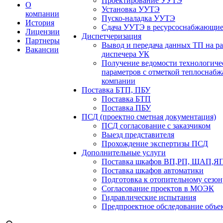
Проектирование УУТЭ
О
Установка УУТЭ
компании
Пуско-наладка УУТЭ
История
Сдача УУТЭ в ресурсоснабжающие
Лицензии
Диспетчеризация
Партнеры
Вывод и передача данных ТП на ра
Вакансии
диспечера УК
Получение ведомости технологиче
параметров с отметкой теплоснаб
компании
Поставка БТП, ПБУ
Поставка БТП
Поставка ПБУ
ПСД (проектно сметная документация)
ПСД согласование с заказчиком
Выезд представителя
Прохождение экспертизы ПСД
Дополнительные услуги
Поставка шкафов ВП,РП, ЩАП,
Поставка шкафов автоматики
Подготовка к отопительному сезон
Согласование проектов в МОЭК
Гидравлические испытания
Предпроектное обследование объе