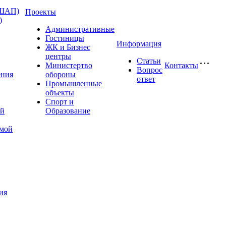
(ШАП)
Проекты
)
Административные
Гостиницы
Информация
ЖК и Бизнес
центры
Статьи
Министертво
Контакты
Вопрос
ения
обороны
ответ
Промышленные
объекты
Спорт и
ой
Образование
имой
ия