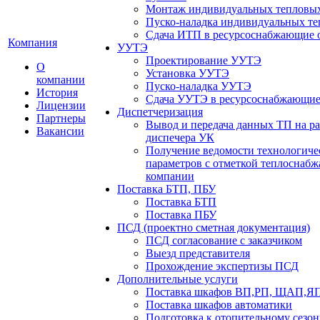
Монтаж индивидуальных тепловых
Пуско-наладка индивидуальных те
Сдача ИТП в ресурсоснабжающие 
Компания
УУТЭ
Проектирование УУТЭ
О
Установка УУТЭ
компании
Пуско-наладка УУТЭ
История
Сдача УУТЭ в ресурсоснабжающие
Лицензии
Диспетчеризация
Партнеры
Вывод и передача данных ТП на ра
Вакансии
диспечера УК
Получение ведомости технологиче
параметров с отметкой теплоснаб
компании
Поставка БТП, ПБУ
Поставка БТП
Поставка ПБУ
ПСД (проектно сметная документация)
ПСД согласование с заказчиком
Выезд представителя
Прохождение экспертизы ПСД
Дополнительные услуги
Поставка шкафов ВП,РП, ЩАП,
Поставка шкафов автоматики
Подготовка к отопительному сезон